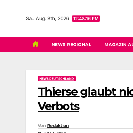
Zum
Inhalt
Sa.. Aug. 8th, 2026
12:48:17 PM
springen
NEWS REGIONAL
MAGAZIN A
NEWS DEUTSCHLAND
Thierse glaubt ni
Verbots
Von
Redaktion