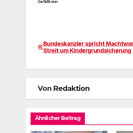
Gefällt mir:
Bundeskanzler spricht Machtwor
Beitragsnavigation
Streit um Kindergrundsicherung
Von
Redaktion
Ähnlicher Beitrag