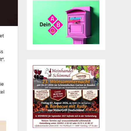
et
ss
t“.
ie
el