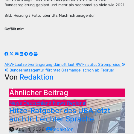
Bundesregierung geplant und mehr als sechsmal so viele wie 2021.
Bild: Heizung / Foto: über dts Nachrichtenagentur
Gefällt mir:
Beitragsnavigation
AKW-Laufzeitverlängerung dämpft laut RWI-Institut Strompreise
Bundesnetzagentur fürchtet Gasmangel schon ab Februar
Von
Redaktion
Ähnlicher Beitrag
News Deutschland
News Regional
Hitze-Ratgeber des UBA jetzt
auch in Leichter Sprache
Aug. 4, 2026
Redaktion