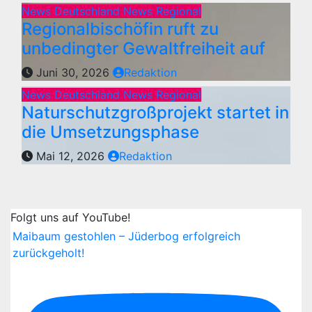
News Deutschland
News Regional
Regionalbischöfin ruft zu
unbedingter Gewaltfreiheit auf
Juni 30, 2026
Redaktion
News Deutschland
News Regional
Naturschutzgroßprojekt startet in
die Umsetzungsphase
Mai 12, 2026
Redaktion
Folgt uns auf YouTube!
Maibaum gestohlen – Jüderbog erfolgreich
zurückgeholt!