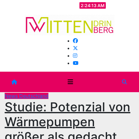
Zum
Fr.. Aug. 7th, 2026
2:24:15 AM
Inhalt
springen
News Deutschland
Studie: Potenzial von
Wärmepumpen
größer als gedacht