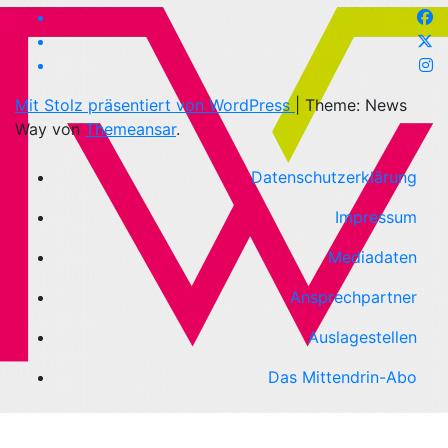
Mit Stolz präsentiert von WordPress
|
Theme: News
Way von
Themeansar
.
Datenschutzerklärung
Impressum
Mediadaten
Ansprechpartner
Auslagestellen
Das Mittendrin-Abo