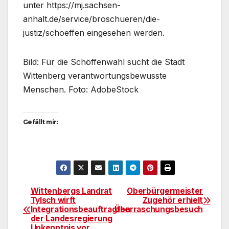
unter https://mj.sachsen-
anhalt.de/service/broschueren/die-
justiz/schoeffen eingesehen werden.
Bild: Für die Schöffenwahl sucht die Stadt
Wittenberg verantwortungsbewusste
Menschen. Foto: AdobeStock
Gefällt mir:
Wittenbergs Landrat
Oberbürgermeister
Beitragsnavigation
Tylsch wirft
Zugehör erhielt
Integrationsbeauftragten
Überraschungsbesuch
der Landesregierung
Unkenntnis vor