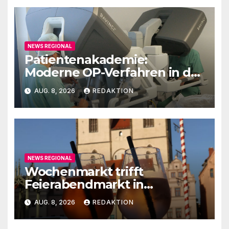
NEWS REGIONAL
Patientenakademie:
Moderne OP-Verfahren in der
Urologie
AUG. 8, 2026
REDAKTION
NEWS REGIONAL
Wochenmarkt trifft
Feierabendmarkt in
Lutherstadt Wittenberg
AUG. 8, 2026
REDAKTION