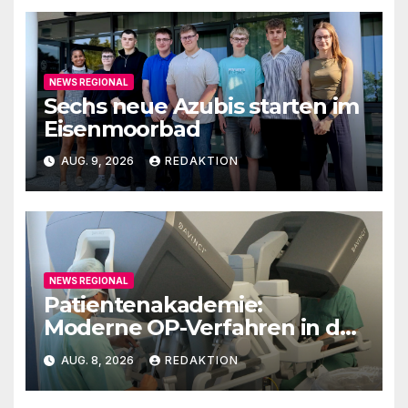
NEWS REGIONAL
Sechs neue Azubis starten im
Eisenmoorbad
AUG. 9, 2026
REDAKTION
NEWS REGIONAL
Patientenakademie:
Moderne OP-Verfahren in der
Urologie
AUG. 8, 2026
REDAKTION