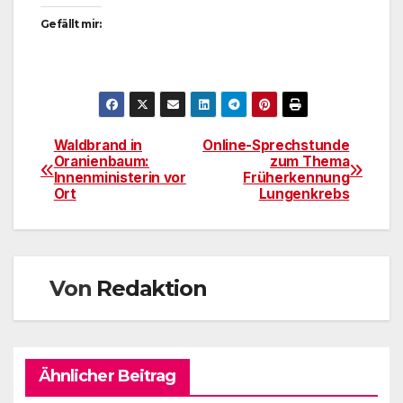
Gefällt mir:
Waldbrand in
Online-Sprechstunde
Beitragsnavigation
Oranienbaum:
zum Thema
Innenministerin vor
Früherkennung
Ort
Lungenkrebs
Von
Redaktion
Ähnlicher Beitrag