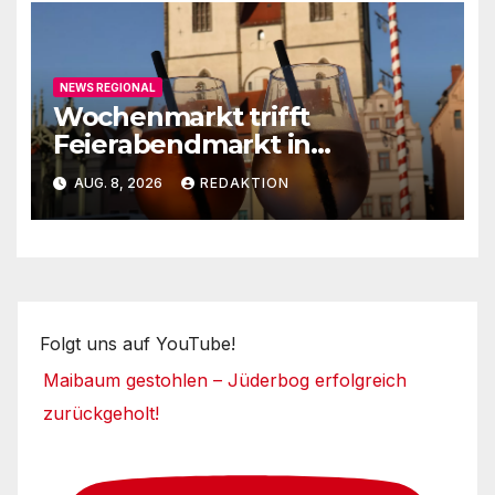
NEWS REGIONAL
Wochenmarkt trifft
Feierabendmarkt in
Lutherstadt Wittenberg
AUG. 8, 2026
REDAKTION
Folgt uns auf YouTube!
Maibaum gestohlen – Jüderbog erfolgreich
zurückgeholt!