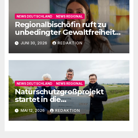
NEWS DEUTSCHLAND
NEWS REGIONAL
Regionalbischöfin ruft zu
unbedingter Gewaltfreiheit
auf
JUNI 30, 2026
REDAKTION
NEWS DEUTSCHLAND
NEWS REGIONAL
Naturschutzgroßprojekt
startet in die
Umsetzungsphase
MAI 12, 2026
REDAKTION