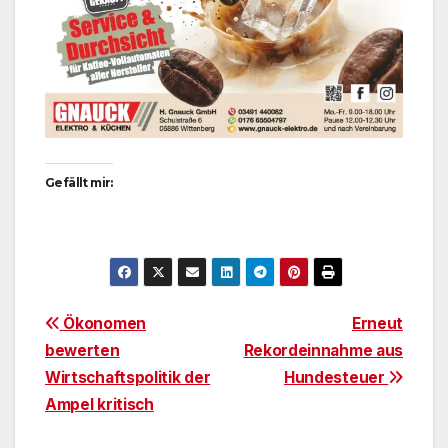
Gefällt mir:
Beitragsnavigation
Ökonomen
Erneut
bewerten
Rekordeinnahme aus
Wirtschaftspolitik der
Hundesteuer
Ampel kritisch