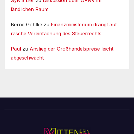
Sylvia Lier
zu
Diskussion über ÖPNV im
ländlichen Raum
Bernd Gohlke
zu
Finanzministerium drängt auf
rasche Vereinfachung des Steuerrechts
Paul
zu
Anstieg der Großhandelspreise leicht
abgeschwächt