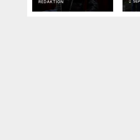
SEP
REDAKTION
Re