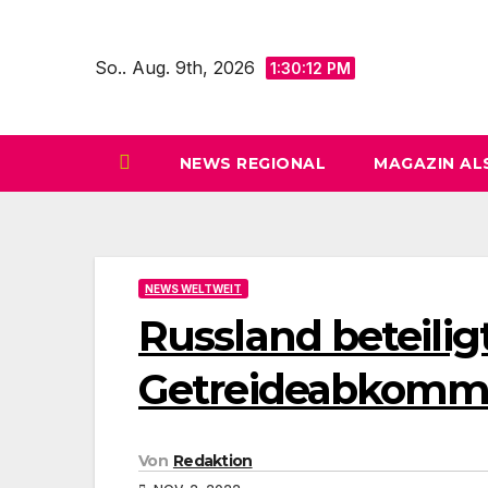
Zum
Inhalt
So.. Aug. 9th, 2026
1:30:14 PM
springen
NEWS REGIONAL
MAGAZIN AL
NEWS WELTWEIT
Russland beteilig
Getreideabkom
Von
Redaktion