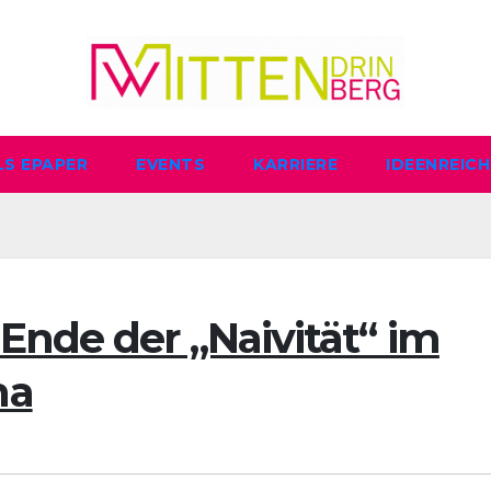
LS EPAPER
EVENTS
KARRIERE
IDEENREICH
Ende der „Naivität“ im
na