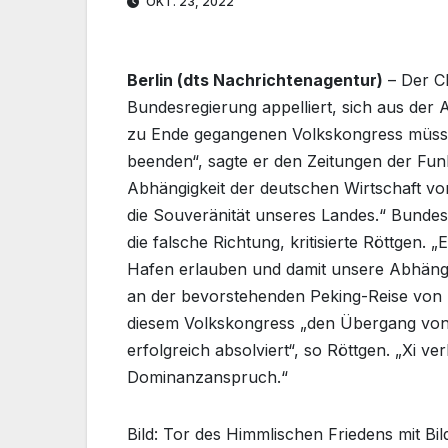
OKT. 23, 2022
Berlin (dts Nachrichtenagentur)
– Der CD
Bundesregierung appelliert, sich aus der
zu Ende gegangenen Volkskongress müsse s
beenden“, sagte er den Zeitungen der F
Abhängigkeit der deutschen Wirtschaft von
die Souveränität unseres Landes.“ Bundesk
die falsche Richtung, kritisierte Röttgen.
Hafen erlauben und damit unsere Abhängi
an der bevorstehenden Peking-Reise von S
diesem Volkskongress „den Übergang von e
erfolgreich absolviert“, so Röttgen. „Xi v
Dominanzanspruch.“
Bild: Tor des Himmlischen Friedens mit B