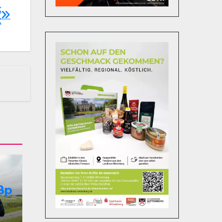
k
t
ßp