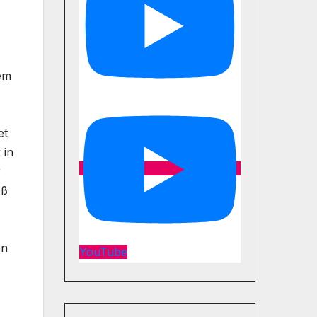
dem
et
 in
r
oß
en
YouTube