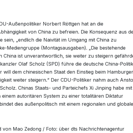
U-Außenpolitiker Norbert Röttgen hat an die
 Abhängigkeit von China zu befreien. Die Konsequenz aus 
ein, „endlich die Naivität im Umgang mit China zu
unke-Mediengruppe (Montagsausgaben). „Die bestehende
 China ist unverantwortlich, sie weiter zu steigern gefährd
anzler Olaf Scholz (SPD) führe die deutsche China-Politik
 „Er will dem chinesischen Staat den Einstieg beim Hamburge
gkeit weiter steigern.“ Der CDU-Politiker nahm auch Anst
cholz. Chinas Staats- und Parteichefs Xi Jinping habe mit
inem autoritären System zu einer totalitären Diktatur
erbindet dies außenpolitisch mit einem regionalen und global
ild von Mao Zedong / Foto: über dts Nachrichtenagentur