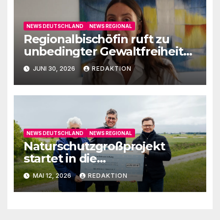
NEWS DEUTSCHLAND
NEWS REGIONAL
Regionalbischöfin ruft zu
unbedingter Gewaltfreiheit
auf
JUNI 30, 2026
REDAKTION
NEWS DEUTSCHLAND
NEWS REGIONAL
Naturschutzgroßprojekt
startet in die
Umsetzungsphase
MAI 12, 2026
REDAKTION