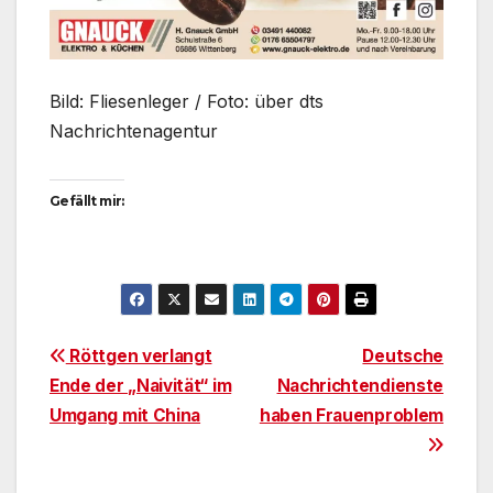
Bild: Fliesenleger / Foto: über dts
Nachrichtenagentur
Gefällt mir:
Beitragsnavigation
Röttgen verlangt
Deutsche
Ende der „Naivität“ im
Nachrichtendienste
Umgang mit China
haben Frauenproblem