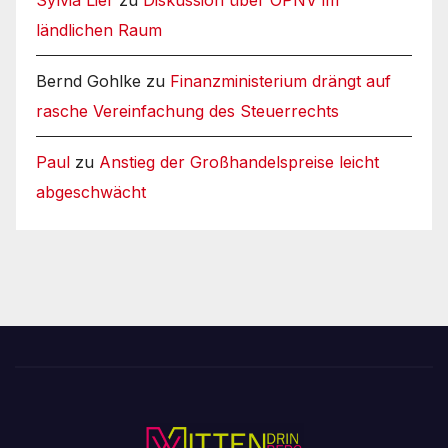
Sylvia Lier
zu
Diskussion über ÖPNV im
ländlichen Raum
Bernd Gohlke
zu
Finanzministerium drängt auf
rasche Vereinfachung des Steuerrechts
Paul
zu
Anstieg der Großhandelspreise leicht
abgeschwächt