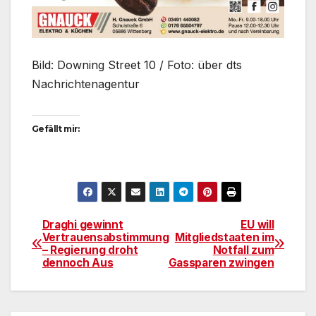
Bild: Downing Street 10 / Foto: über dts
Nachrichtenagentur
Gefällt mir:
Draghi gewinnt
EU will
Beitragsnavigation
Vertrauensabstimmung
Mitgliedstaaten im
– Regierung droht
Notfall zum
dennoch Aus
Gassparen zwingen