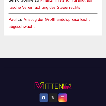
Bernd Gohlke
zu
Finanzministerium drängt auf
rasche Vereinfachung des Steuerrechts
Paul
zu
Anstieg der Großhandelspreise leicht
abgeschwächt