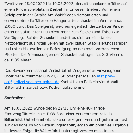
Zweit vom 25.07.2022 bis 10.08.2022, derzeit unbekannte Täter auf
einem Kinderspielplatz in
Zerbst
ihr Unwesen trieben. Von einem
Spielplatz in der Straße Am Waldfrieden demontierten und
entwendeten die Täter eine Hängemattenschaukel im Wert von ca.
2.000 Euro. Das Spielgerät, welches eigentlich die Zerbster Kinder
erfreuen sollte, steht nun nicht mehr zum Spielen und Toben zur
Verfügung. Bei der Schaukel handelt es sich um ein stabiles
Netzgeflecht aus roten Seilen mit zwei blauen Stabilisierungsstreben
und roten Halteseilen zur Befestigung an den noch vorhandenen
Pfosten. Die Abmessungen der Schaukel betragen ca. 3,0 Meter x
ca. 0,85 Meter.
Das Revierkommissariat Zerbst bittet Zeugen oder Hinweisgeber
unter der Rufnummer 03923/7160 oder per Mail an
efst.prev-
abi@polizei.sachsen-anhalt.de
Kontakt zum Polizeirevier Anhalt-
Bitterfeld in Zerbst bzw. Köthen aufzunehmen.
Kontrollen:
Am 16.08.2022 wurde gegen 22:35 Uhr eine 40-jährige
Fahrzeugführerin eines PKW Ford einer Verkehrskontrolle in
Bitterfeld
, Güterbahnhofstraße unterzogen. Ein durchgeführter Test
auf den Konsum von Betäubungsmitteln, ergab ein positives Ergebnis
in dessen Folge die Weiterfahrt untersagt werden musste. Im