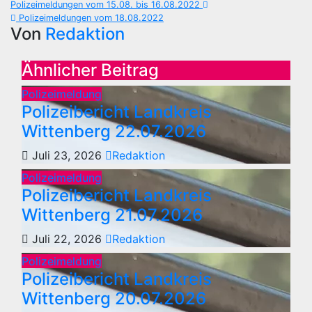
Beitragsnavigation
Polizeimeldungen vom 15.08. bis 16.08.2022
Polizeimeldungen vom 18.08.2022
Von
Redaktion
Ähnlicher Beitrag
Polizeimeldung
Polizeibericht Landkreis
Wittenberg 22.07.2026
Juli 23, 2026
Redaktion
Polizeimeldung
Polizeibericht Landkreis
Wittenberg 21.07.2026
Juli 22, 2026
Redaktion
Polizeimeldung
Polizeibericht Landkreis
Wittenberg 20.07.2026