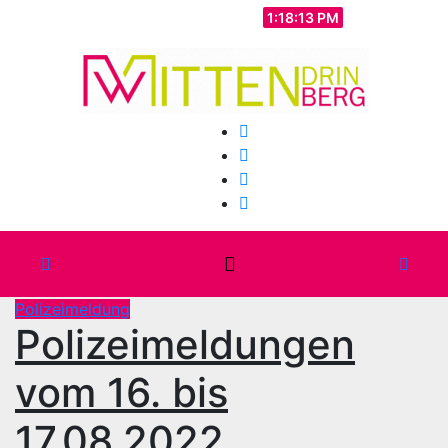
Zum
Do.. Aug. 6th, 2026
1:18:15 PM
Inhalt
springen
Polizeimeldung
Polizeimeldungen
vom 16. bis
17.08.2022