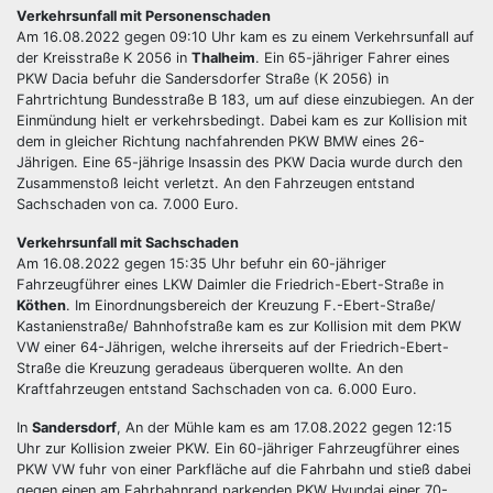
Verkehrsunfall mit Personenschaden
Am 16.08.2022 gegen 09:10 Uhr kam es zu einem Verkehrsunfall auf
der Kreisstraße K 2056 in
Thalheim
. Ein 65-jähriger Fahrer eines
PKW Dacia befuhr die Sandersdorfer Straße (K 2056) in
Fahrtrichtung Bundesstraße B 183, um auf diese einzubiegen. An der
Einmündung hielt er verkehrsbedingt. Dabei kam es zur Kollision mit
dem in gleicher Richtung nachfahrenden PKW BMW eines 26-
Jährigen. Eine 65-jährige Insassin des PKW Dacia wurde durch den
Zusammenstoß leicht verletzt. An den Fahrzeugen entstand
Sachschaden von ca. 7.000 Euro.
Verkehrsunfall mit Sachschaden
Am 16.08.2022 gegen 15:35 Uhr befuhr ein 60-jähriger
Fahrzeugführer eines LKW Daimler die Friedrich-Ebert-Straße in
Köthen
. Im Einordnungsbereich der Kreuzung F.-Ebert-Straße/
Kastanienstraße/ Bahnhofstraße kam es zur Kollision mit dem PKW
VW einer 64-Jährigen, welche ihrerseits auf der Friedrich-Ebert-
Straße die Kreuzung geradeaus überqueren wollte. An den
Kraftfahrzeugen entstand Sachschaden von ca. 6.000 Euro.
In
Sandersdorf
, An der Mühle kam es am 17.08.2022 gegen 12:15
Uhr zur Kollision zweier PKW. Ein 60-jähriger Fahrzeugführer eines
PKW VW fuhr von einer Parkfläche auf die Fahrbahn und stieß dabei
gegen einen am Fahrbahnrand parkenden PKW Hyundai einer 70-