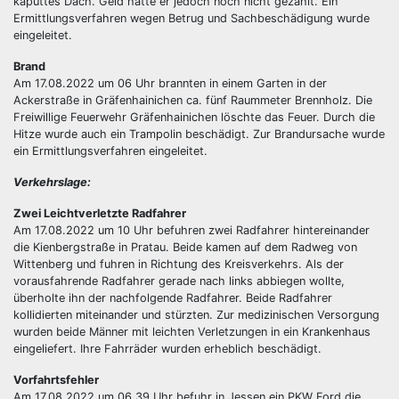
kaputtes Dach. Geld hatte er jedoch noch nicht gezahlt. Ein
Ermittlungsverfahren wegen Betrug und Sachbeschädigung wurde
eingeleitet.
Brand
Am 17.08.2022 um 06 Uhr brannten in einem Garten in der
Ackerstraße in Gräfenhainichen ca. fünf Raummeter Brennholz. Die
Freiwillige Feuerwehr Gräfenhainichen löschte das Feuer. Durch die
Hitze wurde auch ein Trampolin beschädigt. Zur Brandursache wurde
ein Ermittlungsverfahren eingeleitet.
Verkehrslage:
Zwei Leichtverletzte Radfahrer
Am 17.08.2022 um 10 Uhr befuhren zwei Radfahrer hintereinander
die Kienbergstraße in Pratau. Beide kamen auf dem Radweg von
Wittenberg und fuhren in Richtung des Kreisverkehrs. Als der
vorausfahrende Radfahrer gerade nach links abbiegen wollte,
überholte ihn der nachfolgende Radfahrer. Beide Radfahrer
kollidierten miteinander und stürzten. Zur medizinischen Versorgung
wurden beide Männer mit leichten Verletzungen in ein Krankenhaus
eingeliefert. Ihre Fahrräder wurden erheblich beschädigt.
Vorfahrtsfehler
Am 17.08.2022 um 06.39 Uhr befuhr in Jessen ein PKW Ford die