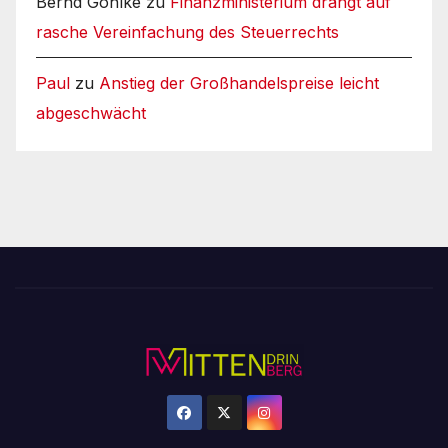
Bernd Gohlke
zu
Finanzministerium drängt auf
rasche Vereinfachung des Steuerrechts
Paul
zu
Anstieg der Großhandelspreise leicht
abgeschwächt