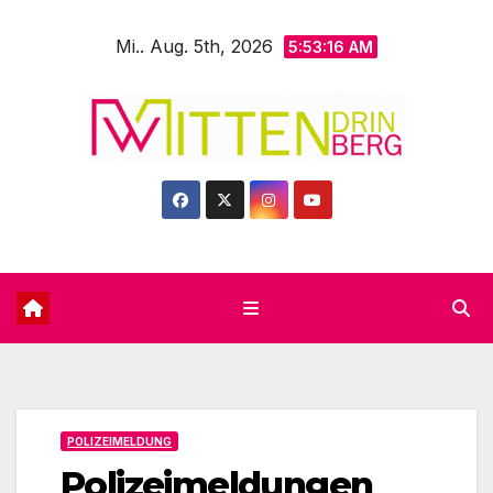
Zum
Mi.. Aug. 5th, 2026
Inhalt
5:53:18 AM
springen
POLIZEIMELDUNG
Polizeimeldungen