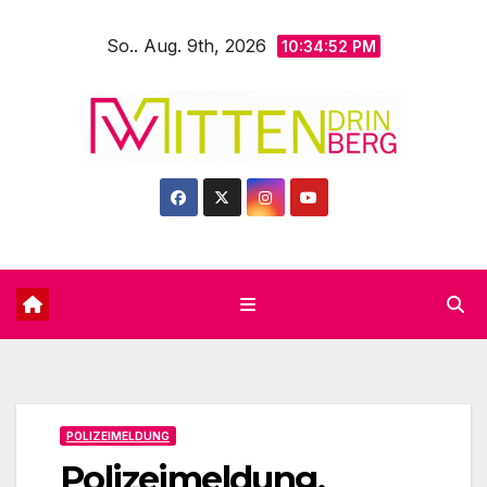
Zum
So.. Aug. 9th, 2026
Inhalt
10:34:54 PM
springen
POLIZEIMELDUNG
Polizeimeldung,