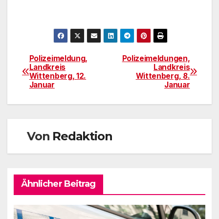
Polizeimeldung,
Polizeimeldungen,
Beitragsnavigation
Landkreis
Landkreis
Wittenberg, 12.
Wittenberg, 8.
Januar
Januar
Von
Redaktion
Ähnlicher Beitrag