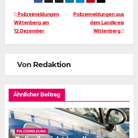
Beitragsnavigation
Polizeimeldungen
Polizeimeldungen aus
Wittenberg am
dem Landkreis
12.Dezember
Wittenberg
Von
Redaktion
Ähnlicher Beitrag
POLIZEIMELDUNG