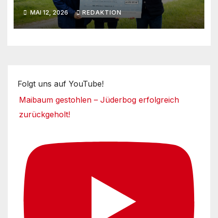
Umsetzungsphase
MAI 12, 2026
REDAKTION
Folgt uns auf YouTube!
Maibaum gestohlen – Jüderbog erfolgreich
zurückgeholt!