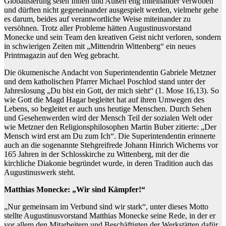
Globalisierung seien Innen und Außen eng miteinander verwoben
und dürften nicht gegeneinander ausgespielt werden, vielmehr gehe
es darum, beides auf verantwortliche Weise miteinander zu
versöhnen. Trotz aller Probleme hätten Augustinusvorstand
Monecke und sein Team den kreativen Geist nicht verloren, sondern
in schwierigen Zeiten mit „Mittendrin Wittenberg“ ein neues
Printmagazin auf den Weg gebracht.
Die ökumenische Andacht von Superintendentin Gabriele Metzner
und dem katholischen Pfarrer Michael Poschlod stand unter der
Jahreslosung „Du bist ein Gott, der mich sieht“ (1. Mose 16,13). So
wie Gott die Magd Hagar begleitet hat auf ihren Umwegen des
Lebens, so begleitet er auch uns heutige Menschen. Durch Sehen
und Gesehenwerden wird der Mensch Teil der sozialen Welt oder
wie Metzner den Religionsphilosophen Martin Buber zitierte: „Der
Mensch wird erst am Du zum Ich“. Die Superintendentin erinnerte
auch an die sogenannte Stehgreifrede Johann Hinrich Wicherns vor
165 Jahren in der Schlosskirche zu Wittenberg, mit der die
kirchliche Diakonie begründet wurde, in deren Tradition auch das
Augustinuswerk steht.
Matthias Monecke: „Wir sind Kämpfer!“
„Nur gemeinsam im Verbund sind wir stark“, unter dieses Motto
stellte Augustinusvorstand Matthias Monecke seine Rede, in der er
vor allem den Mitarbeitern und Beschäftigten der Werkstätten dafür