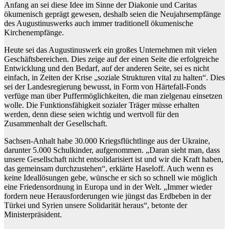
Anfang an sei diese Idee im Sinne der Diakonie und Caritas
ökumenisch geprägt gewesen, deshalb seien die Neujahrsempfänge
des Augustinuswerks auch immer traditionell ökumenische
Kirchenempfänge.
Heute sei das Augustinuswerk ein großes Unternehmen mit vielen
Geschäftsbereichen. Dies zeige auf der einen Seite die erfolgreiche
Entwicklung und den Bedarf, auf der anderen Seite, sei es nicht
einfach, in Zeiten der Krise „soziale Strukturen vital zu halten“. Dies
sei der Landesregierung bewusst, in Form von Härtefall-Fonds
verfüge man über Puffermöglichkeiten, die man zielgenau einsetzen
wolle. Die Funktionsfähigkeit sozialer Träger müsse erhalten
werden, denn diese seien wichtig und wertvoll für den
Zusammenhalt der Gesellschaft.
Sachsen-Anhalt habe 30.000 Kriegsflüchtlinge aus der Ukraine,
darunter 5.000 Schulkinder, aufgenommen. „Daran sieht man, dass
unsere Gesellschaft nicht entsolidarisiert ist und wir die Kraft haben,
das gemeinsam durchzustehen“, erklärte Haseloff. Auch wenn es
keine Ideallösungen gebe, wünsche er sich so schnell wie möglich
eine Friedensordnung in Europa und in der Welt. „Immer wieder
fordern neue Herausforderungen wie jüngst das Erdbeben in der
Türkei und Syrien unsere Solidarität heraus“, betonte der
Ministerpräsident.