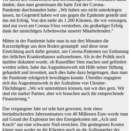
dankte, dass man gemeinsam die harte Zeit der Corona-
Pandemie durchstanden habe: „Wir haben uns nicht unterkriegen
lassen, im Gegenteil haben wir uns gegen die Epidemie gestellt und
das mit Erfolg. Von den mehr als 1.200 Klienten, die wir versorgen,
sind nur zwei am Corona-Virus verstorben, ein großartiger Erfolg
dank der umsichtigen Arbeitsweise unserer Mitarbeitenden.“
Mitten in der Pandemie habe man in nur drei Monaten die
Kurzzeitpflege aus dem Boden gestampft und diese neue
Einrichtung auch dafür genutzt, um Corona-Patienten zur Entlastung
des örtlichen Krankenhauses aufzunehmen. Als in der Politik noch
darüber diskutiert wurde, ob Raumfilter Sinn machen und gefördert
werden sollen, habe das Augustinuswerk mit Hilfe seiner Stiftung
gehandelt und investiert, auch dies habe dazu beigetragen, dass man
die Pandemie erfolgreich bewältigen konnte. Überdies engagiere
sich das Augustinuswerk in der Aufnahme von Ukraine-
Flüchtlingen: „Wo wir unterstützen können, tun wir dies gern. Wir
sind ein starker Partner, aber wir brauchen auch die entsprechende
Finanzierung.“
Das vergangene Jahr sei sehr hart gewesen, trotz eines
beeindruckenden Jahresumsatzes von 40 Millionen Euro werde man
auf Grund der Explosion bei den Energiekosten mit „Ach und
Krach“ nur eine schwarze Null erreichen. Die gestiegenen Kosten
könne man weder an die Klienten noch an die Auftraggeber der