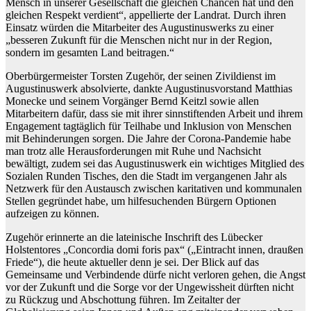
Mensch in unserer Gesellschaft die gleichen Chancen hat und den
gleichen Respekt verdient“, appellierte der Landrat. Durch ihren
Einsatz würden die Mitarbeiter des Augustinuswerks zu einer
„besseren Zukunft für die Menschen nicht nur in der Region,
sondern im gesamten Land beitragen.“
Oberbürgermeister Torsten Zugehör, der seinen Zivildienst im
Augustinuswerk absolvierte, dankte Augustinusvorstand Matthias
Monecke und seinem Vorgänger Bernd Keitzl sowie allen
Mitarbeitern dafür, dass sie mit ihrer sinnstiftenden Arbeit und ihrem
Engagement tagtäglich für Teilhabe und Inklusion von Menschen
mit Behinderungen sorgen. Die Jahre der Corona-Pandemie habe
man trotz alle Herausforderungen mit Ruhe und Nachsicht
bewältigt, zudem sei das Augustinuswerk ein wichtiges Mitglied des
Sozialen Runden Tisches, den die Stadt im vergangenen Jahr als
Netzwerk für den Austausch zwischen karitativen und kommunalen
Stellen gegründet habe, um hilfesuchenden Bürgern Optionen
aufzeigen zu können.
Zugehör erinnerte an die lateinische Inschrift des Lübecker
Holstentores „Concordia domi foris pax“ („Eintracht innen, draußen
Friede“), die heute aktueller denn je sei. Der Blick auf das
Gemeinsame und Verbindende dürfe nicht verloren gehen, die Angst
vor der Zukunft und die Sorge vor der Ungewissheit dürften nicht
zu Rückzug und Abschottung führen. Im Zeitalter der