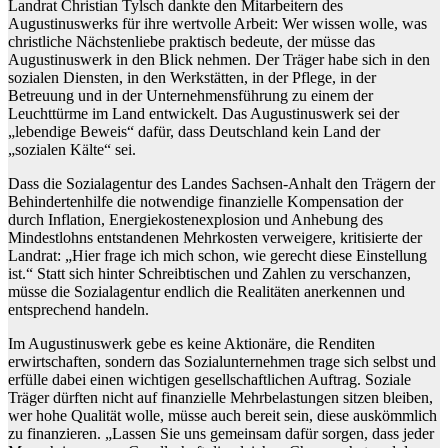
Landrat Christian Tylsch dankte den Mitarbeitern des
Augustinuswerks für ihre wertvolle Arbeit: Wer wissen wolle, was
christliche Nächstenliebe praktisch bedeute, der müsse das
Augustinuswerk in den Blick nehmen. Der Träger habe sich in den
sozialen Diensten, in den Werkstätten, in der Pflege, in der
Betreuung und in der Unternehmensführung zu einem der
Leuchttürme im Land entwickelt. Das Augustinuswerk sei der
„lebendige Beweis“ dafür, dass Deutschland kein Land der
„sozialen Kälte“ sei.
Dass die Sozialagentur des Landes Sachsen-Anhalt den Trägern der
Behindertenhilfe die notwendige finanzielle Kompensation der
durch Inflation, Energiekostenexplosion und Anhebung des
Mindestlohns entstandenen Mehrkosten verweigere, kritisierte der
Landrat: „Hier frage ich mich schon, wie gerecht diese Einstellung
ist.“ Statt sich hinter Schreibtischen und Zahlen zu verschanzen,
müsse die Sozialagentur endlich die Realitäten anerkennen und
entsprechend handeln.
Im Augustinuswerk gebe es keine Aktionäre, die Renditen
erwirtschaften, sondern das Sozialunternehmen trage sich selbst und
erfülle dabei einen wichtigen gesellschaftlichen Auftrag. Soziale
Träger dürften nicht auf finanzielle Mehrbelastungen sitzen bleiben,
wer hohe Qualität wolle, müsse auch bereit sein, diese auskömmlich
zu finanzieren. „Lassen Sie uns gemeinsam dafür sorgen, dass jeder