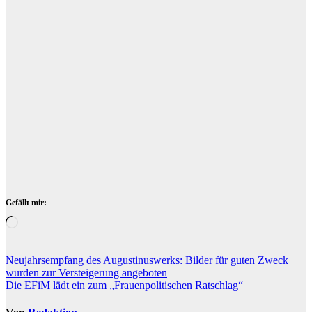
Neujahrsempfang beim Augustinuswerk in der Lutherstadt
Wittenberg am 15. Februar 2023. Foto: Baumbach
Gefällt mir:
Wird
geladen …
Beitragsnavigation
Neujahrsempfang des Augustinuswerks: Bilder für guten Zweck
wurden zur Versteigerung angeboten
Die EFiM lädt ein zum „Frauenpolitischen Ratschlag“