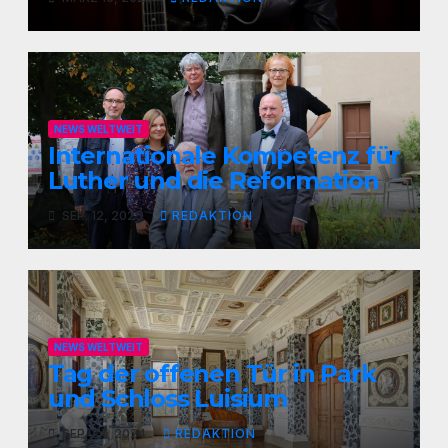
NEWS WELTWEIT
Internationale Kompetenz für
Luther und die Reformation
SEP. 12, 2025
REDAKTION
NEWS WELTWEIT
Tag der offenen Tür in Park
und Schloss Luisium
SEP. 24, 2024
REDAKTION