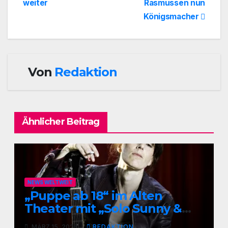
weiter
Rasmussen nun
Königsmacher
Von
Redaktion
Ähnlicher Beitrag
NEWS WELTWEIT
„Puppe ab 18“ im Alten
Theater mit „Solo Sunny &
me“
MÄRZ 15, 2026
REDAKTION