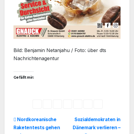
Bild: Benjamin Netanjahu / Foto: über dts
Nachrichtenagentur
Gefällt mir:
Beitragsnavigation
Nordkoreanische
Sozialdemokraten in
Raketentests gehen
Dänemark verlieren –