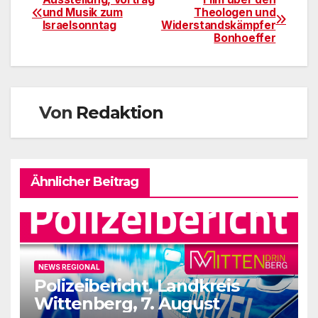
Beitragsnavigation
und Musik zum
Theologen und
Israelsonntag
Widerstandskämpfer
Bonhoeffer
Von
Redaktion
Ähnlicher Beitrag
NEWS REGIONAL
Polizeibericht, Landkreis
Wittenberg, 7. August