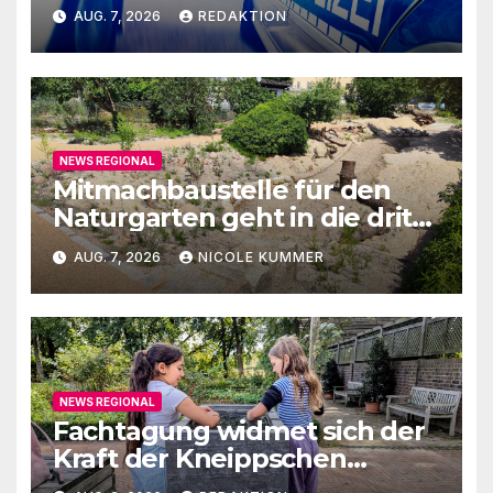
AUG. 7, 2026
REDAKTION
NEWS REGIONAL
Mitmachbaustelle für den
Naturgarten geht in die dritte
Runde
AUG. 7, 2026
NICOLE KUMMER
NEWS REGIONAL
Fachtagung widmet sich der
Kraft der Kneippschen
Elemente