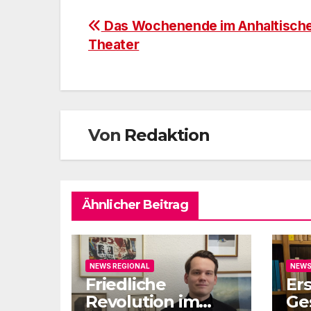
Beitragsnavigation
Das Wochenende im Anhaltisch
Theater
Von
Redaktion
Ähnlicher Beitrag
NEWS REGIONAL
NEWS
Friedliche
Er
Revolution im
Ge