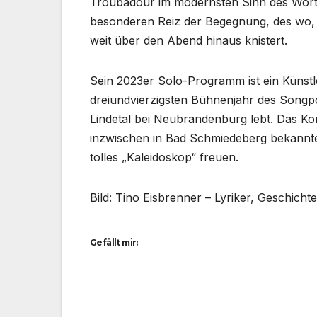
Troubadour im modernsten Sinn des Wortes
besonderen Reiz der Begegnung, des wo, 
weit über den Abend hinaus knistert.
Sein 2023er Solo-Programm ist ein Künst
dreiundvierzigsten Bühnenjahr des Songpo
Lindetal bei Neubrandenburg lebt. Das Kon
inzwischen in Bad Schmiedeberg bekannte
tolles „Kaleidoskop“ freuen.
Bild: Tino Eisbrenner – Lyriker, Geschicht
Gefällt mir: