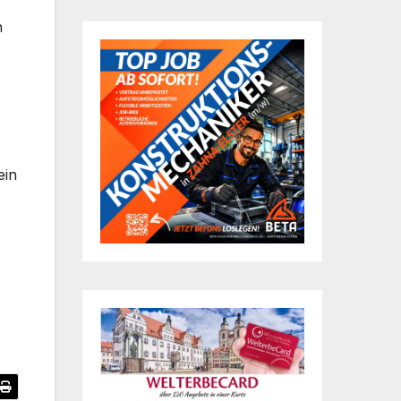
h
ein