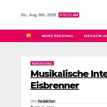
Zum
Inhalt
Do.. Aug. 6th, 2026
9:19:23 AM
springen
NEWS REGIONAL
MAGAZIN A
NEWS REGIONAL
Musikalische Int
Eisbrenner
Von
Redaktion