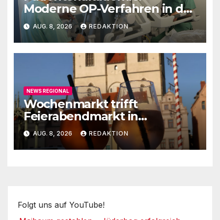
Moderne OP-Verfahren in der
Urologie
AUG. 8, 2026
REDAKTION
NEWS REGIONAL
Wochenmarkt trifft
Feierabendmarkt in
Lutherstadt Wittenberg
AUG. 8, 2026
REDAKTION
Folgt uns auf YouTube!