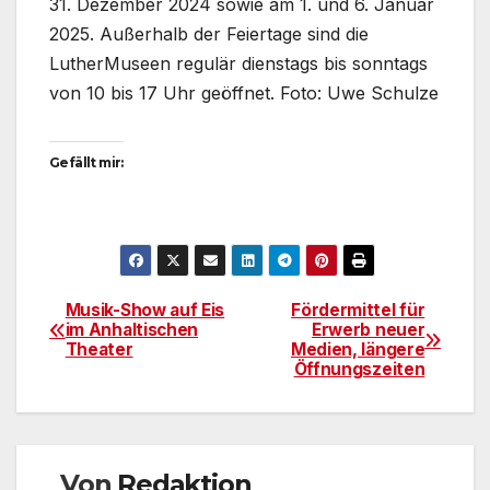
31. Dezember 2024 sowie am 1. und 6. Januar
2025. Außerhalb der Feiertage sind die
LutherMuseen regulär dienstags bis sonntags
von 10 bis 17 Uhr geöffnet. Foto: Uwe Schulze
Gefällt mir:
Musik-Show auf Eis
Fördermittel für
Beitragsnavigation
im Anhaltischen
Erwerb neuer
Theater
Medien, längere
Öffnungszeiten
Von
Redaktion