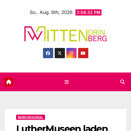
Zum
So.. Aug. 9th, 2026
Inhalt
3:08:34 PM
springen
NEWS REGIONAL
LutherMuseen laden