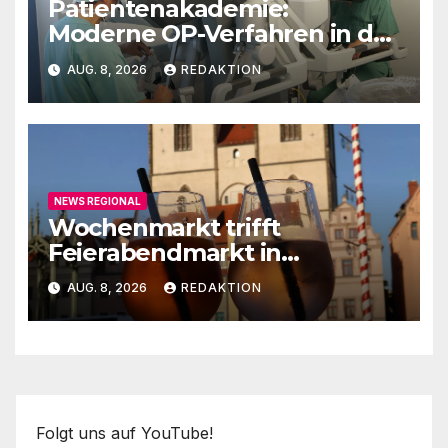
Patientenakademie:
Moderne OP-Verfahren in der
Urologie
AUG. 8, 2026
REDAKTION
NEWS REGIONAL
Wochenmarkt trifft
Feierabendmarkt in
Lutherstadt Wittenberg
AUG. 8, 2026
REDAKTION
Folgt uns auf YouTube!