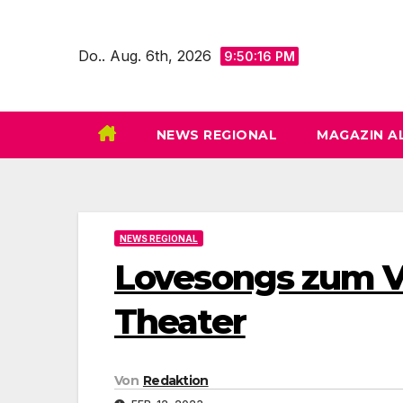
Zum
Inhalt
Do.. Aug. 6th, 2026
9:50:18 PM
springen
NEWS REGIONAL
MAGAZIN A
NEWS REGIONAL
Lovesongs zum V
Theater
Von
Redaktion