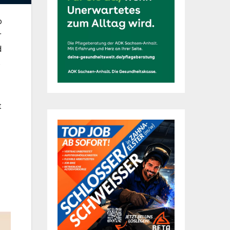
o
r
d
s
t