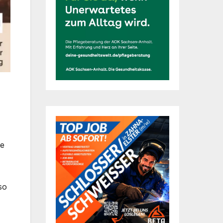
ie
so