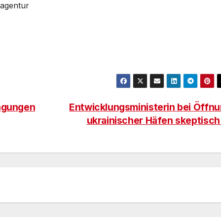
nagentur
ingungen
Entwicklungsministerin bei Öffn
ukrainischer Häfen skeptisc