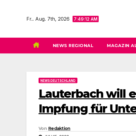
Zum
Inhalt
Fr.. Aug. 7th, 2026
7:49:14 AM
springen
NEWS REGIONAL
MAGAZIN A
NEWS DEUTSCHLAND
Lauterbach will 
Impfung für Unte
Von
Redaktion