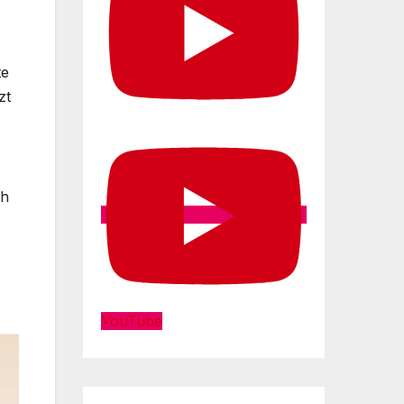
te
zt
ch
YouTube