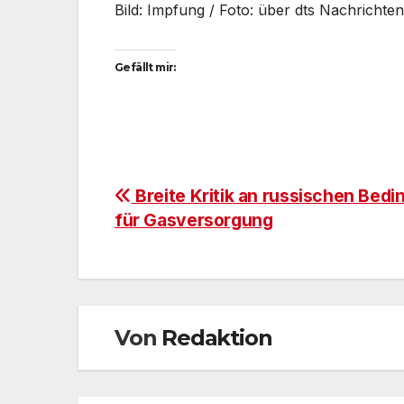
Bild: Impfung / Foto: über dts Nachrichte
Gefällt mir:
Beitragsnavigation
Breite Kritik an russischen Bed
für Gasversorgung
Von
Redaktion