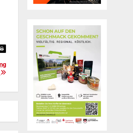
ung
h