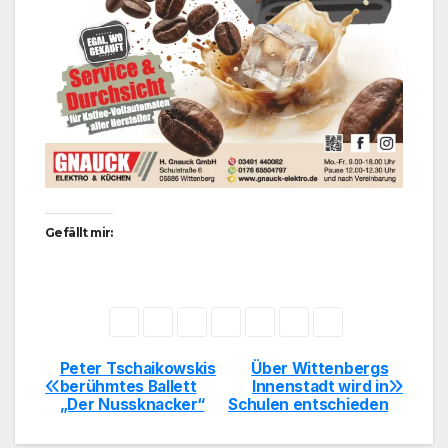
Gefällt mir:
Peter Tschaikowskis
Über Wittenbergs
Beitragsnavigation
berühmtes Ballett
Innenstadt wird in
„Der Nussknacker“
Schulen entschieden