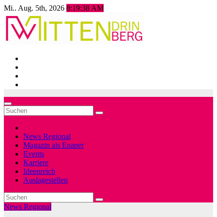
Zum
Mi.. Aug. 5th, 2026
8:19:40 AM
Inhalt
springen
News Regional
Magazin als Epaper
Events
Karriere
Ideenreich
Auslagestellen
News Regional