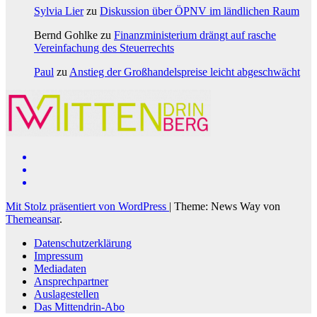
Sylvia Lier
zu
Diskussion über ÖPNV im ländlichen Raum
Bernd Gohlke
zu
Finanzministerium drängt auf rasche
Vereinfachung des Steuerrechts
Paul
zu
Anstieg der Großhandelspreise leicht abgeschwächt
Mit Stolz präsentiert von WordPress
|
Theme: News Way von
Themeansar
.
Datenschutzerklärung
Impressum
Mediadaten
Ansprechpartner
Auslagestellen
Das Mittendrin-Abo