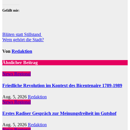
Gefällt mir:
Beitragsnavigation
Blüten statt Stillstand
Wem gehört die Stadt?
Von
Redaktion
Ähnlicher Beitrag
News Regional
Friedliche Revolution im Kontext des Bicentenaire 1789-1989
Aug. 5, 2026
Redaktion
News Regional
Erstes Radiser Gespräch zur Meinungsfreiheit im Gutshof
Aug. 5, 2026
Redaktion
News Regional