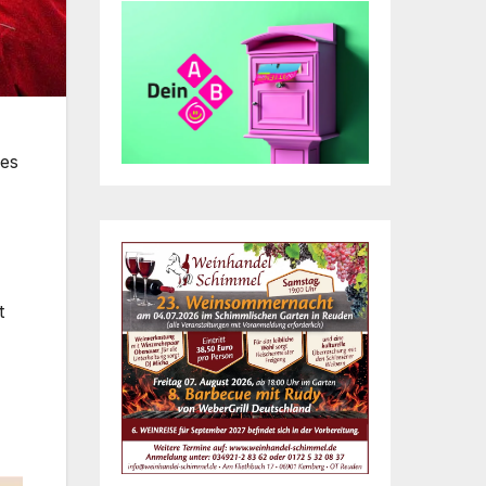
des
t