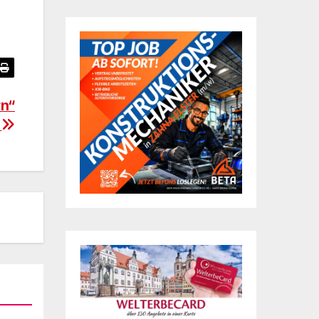
rn“
n