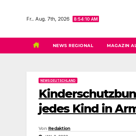
Zum
Inhalt
Fr.. Aug. 7th, 2026
8:54:11 AM
springen
NEWS REGIONAL
MAGAZIN A
NEWS DEUTSCHLAND
Kinderschutzbund
jedes Kind in Ar
Von
Redaktion