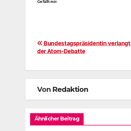
Gefällt mir:
Beitragsnavigation
Bundestagspräsidentin verlangt
der Atom-Debatte
Von
Redaktion
Ähnlicher Beitrag