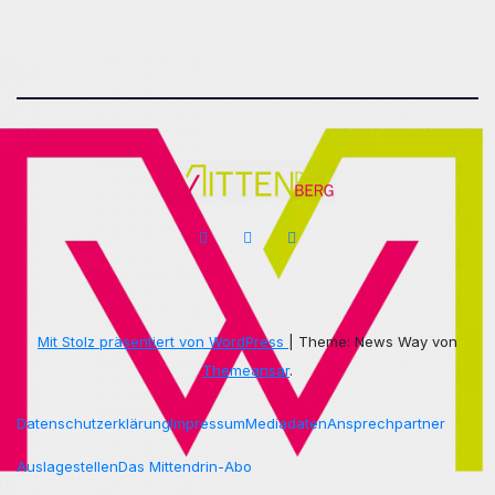
Mit Stolz präsentiert von WordPress
|
Theme: News Way von
Themeansar
.
Datenschutzerklärung
Impressum
Mediadaten
Ansprechpartner
Auslagestellen
Das Mittendrin-Abo