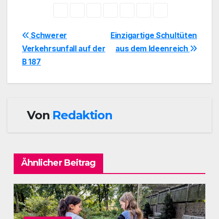
Beitragsnavigation
Schwerer
Einzigartige Schultüten
Verkehrsunfall auf der
aus dem Ideenreich
B 187
Von
Redaktion
Ähnlicher Beitrag