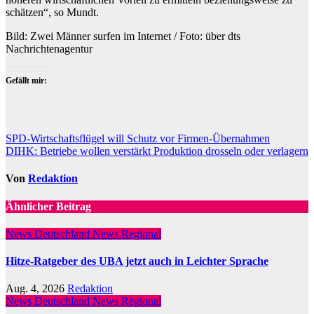
schätzen“, so Mundt.
Bild: Zwei Männer surfen im Internet / Foto: über dts
Nachrichtenagentur
Gefällt mir:
Beitragsnavigation
SPD-Wirtschaftsflügel will Schutz vor Firmen-Übernahmen
DIHK: Betriebe wollen verstärkt Produktion drosseln oder verlagern
Von
Redaktion
Ähnlicher Beitrag
News Deutschland
News Regional
Hitze-Ratgeber des UBA jetzt auch in Leichter Sprache
Aug. 4, 2026
Redaktion
News Deutschland
News Regional