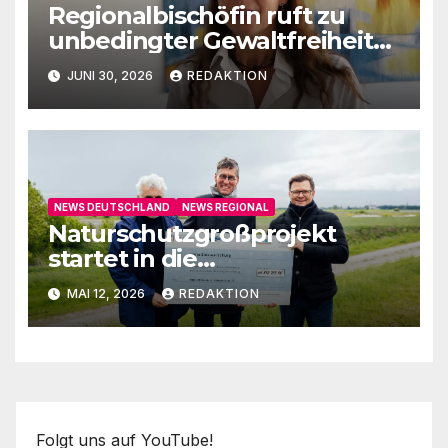
Regionalbischöfin ruft zu
unbedingter Gewaltfreiheit
auf
JUNI 30, 2026
REDAKTION
NEWS DEUTSCHLAND
NEWS REGIONAL
Naturschutzgroßprojekt
startet in die
Umsetzungsphase
MAI 12, 2026
REDAKTION
Folgt uns auf YouTube!