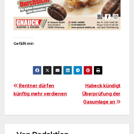
Gefällt mir:
Beitragsnavigation
Rentner dürfen
Habeck kündigt
künftig mehr verdienen
Überprüfung der
Gasumlage an