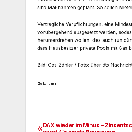
sind Maßnahmen geplant. So sollen Miet
Vertragliche Verpflichtungen, eine Minde
vorübergehend ausgesetzt werden, sodass 
herunterdrehen wollen, dies auch tun dür
dass Hausbesitzer private Pools mit Gas b
Bild: Gas-Zähler / Foto: über dts Nachric
Gefällt mir:
DAX wieder im Minus – Zinsents
Beitragsnavigation