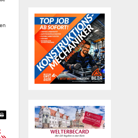
len
t