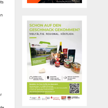
ts
un
r
de