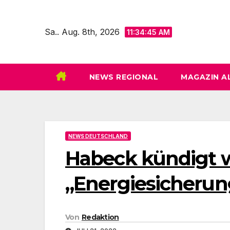
Zum
Inhalt
Sa.. Aug. 8th, 2026
11:34:46 AM
springen
NEWS REGIONAL
MAGAZIN A
NEWS DEUTSCHLAND
Habeck kündigt w
„Energiesicherun
Von
Redaktion