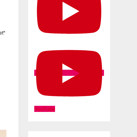
et“
YouTube