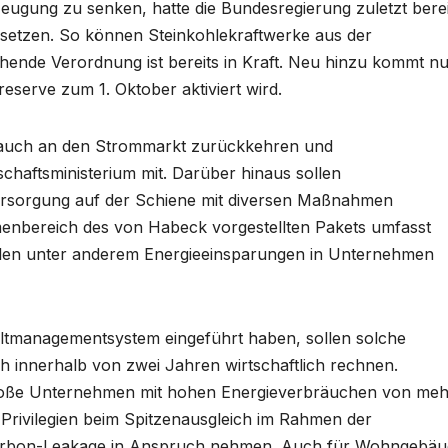
ugung zu senken, hatte die Bundesregierung zuletzt berei
setzen. So können Steinkohlekraftwerke aus der
hende Verordnung ist bereits in Kraft. Neu hinzu kommt n
eserve zum 1. Oktober aktiviert wird.
 auch an den Strommarkt zurückkehren und
schaftsministerium mit. Darüber hinaus sollen
versorgung auf der Schiene mit diversen Maßnahmen
menbereich des von Habeck vorgestellten Pakets umfasst
llen unter anderem Energieeinsparungen in Unternehmen
ltmanagementsystem eingeführt haben, sollen solche
 innerhalb von zwei Jahren wirtschaftlich rechnen.
große Unternehmen mit hohen Energieverbräuchen von meh
e Privilegien beim Spitzenausgleich im Rahmen der
arbon-Leakage in Anspruch nehmen. Auch für Wohngebäu