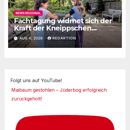
NEWS REGIONAL
Fachtagung widmet sich der
Kraft der Kneippschen
Elemente
AUG. 6, 2026
REDAKTION
Folgt uns auf YouTube!
Maibaum gestohlen – Jüderbog erfolgreich
zurückgeholt!