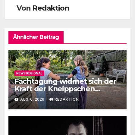
Von
Redaktion
Ähnlicher Beitrag
NEWS REGIONAL
Fachtagung widmet sich der
Kraft der Kneippschen
Elemente
AUG. 6, 2026
REDAKTION