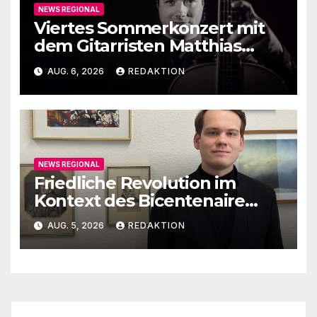
NEWS REGIONAL
Viertes Sommerkonzert mit
dem Gitarristen Matthias
Ehrig
AUG. 6, 2026
REDAKTION
NEWS REGIONAL
Friedliche Revolution im
Kontext des Bicentenaire
1789-1989
AUG. 5, 2026
REDAKTION