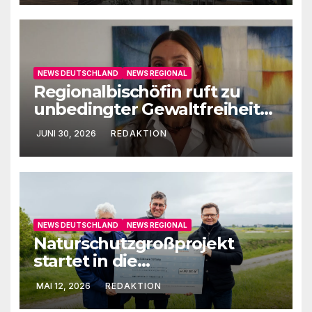
NEWS DEUTSCHLAND
NEWS REGIONAL
Regionalbischöfin ruft zu
unbedingter Gewaltfreiheit
auf
JUNI 30, 2026
REDAKTION
NEWS DEUTSCHLAND
NEWS REGIONAL
Naturschutzgroßprojekt
startet in die
Umsetzungsphase
MAI 12, 2026
REDAKTION