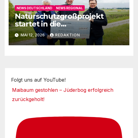
NEWS DEUTSCHLAND
NEWS REGIONAL
Naturschutzgroßprojekt
startet in die
Umsetzungsphase
MAI 12, 2026
REDAKTION
Folgt uns auf YouTube!
Maibaum gestohlen – Jüderbog erfolgreich
zurückgeholt!