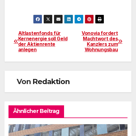
Altlastenfonds für
Vonovia fordert
Beitragsnavigation
Kernenergie soll Geld
Machtwort des
der Aktienrente
Kanzlers zum
anlegen
Wohnungsbau
Von
Redaktion
Ähnlicher Beitrag