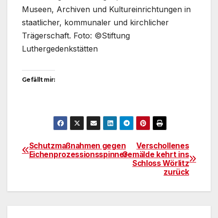
Museen, Archiven und Kultureinrichtungen in
staatlicher, kommunaler und kirchlicher
Trägerschaft. Foto: ©Stiftung
Luthergedenkstätten
Gefällt mir:
Schutzmaßnahmen gegen
Verschollenes
Beitragsnavigation
Eichenprozessionsspinner
Gemälde kehrt ins
Schloss Wörlitz
zurück