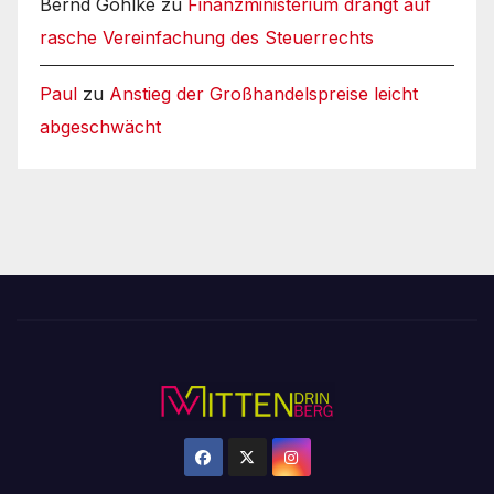
Bernd Gohlke
zu
Finanzministerium drängt auf
rasche Vereinfachung des Steuerrechts
Paul
zu
Anstieg der Großhandelspreise leicht
abgeschwächt