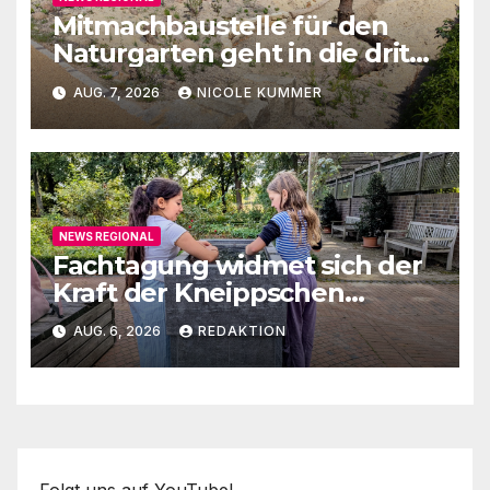
Mitmachbaustelle für den
Naturgarten geht in die dritte
Runde
AUG. 7, 2026
NICOLE KUMMER
NEWS REGIONAL
Fachtagung widmet sich der
Kraft der Kneippschen
Elemente
AUG. 6, 2026
REDAKTION