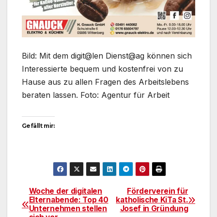
Bild: Mit dem digit@len Dienst@ag können sich
Interessierte bequem und kostenfrei von zu
Hause aus zu allen Fragen des Arbeitslebens
beraten lassen. Foto: Agentur für Arbeit
Gefällt mir:
Woche der digitalen
Förderverein für
Beitragsnavigation
Elternabende: Top 40
katholische KiTa St.
Unternehmen stellen
Josef in Gründung