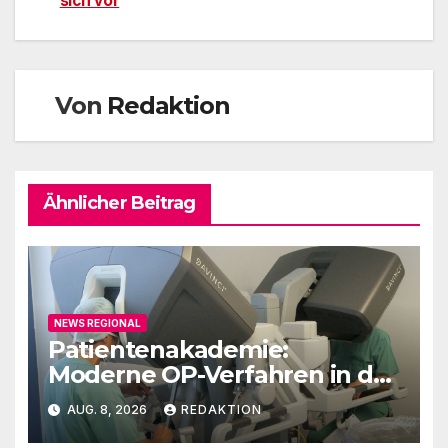
sich vor
Von
Redaktion
Ähnlicher Beitrag
NEWS REGIONAL
Patientenakademie:
Moderne OP-Verfahren in der
Urologie
AUG. 8, 2026
REDAKTION