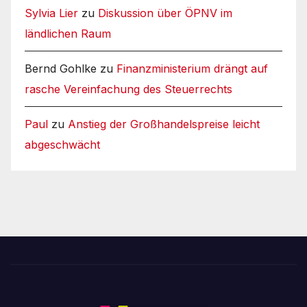
Sylvia Lier
zu
Diskussion über ÖPNV im
ländlichen Raum
Bernd Gohlke
zu
Finanzministerium drängt auf
rasche Vereinfachung des Steuerrechts
Paul
zu
Anstieg der Großhandelspreise leicht
abgeschwächt