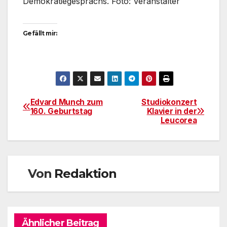
Demokratiegesprächs. Foto: Veranstalter
Gefällt mir:
Edvard Munch zum
Studiokonzert
Beitragsnavigation
160. Geburtstag
Klavier in der
Leucorea
Von
Redaktion
Ähnlicher Beitrag