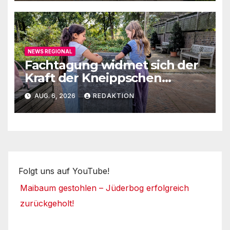
NEWS REGIONAL
Fachtagung widmet sich der
Kraft der Kneippschen
Elemente
AUG. 6, 2026
REDAKTION
Folgt uns auf YouTube!
Maibaum gestohlen – Jüderbog erfolgreich
zurückgeholt!