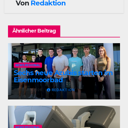
Von
Redaktion
Ähnlicher Beitrag
NEWS REGIONAL
Sechs neue Azubis starten im
Eisenmoorbad
AUG. 9, 2026
REDAKTION
NEWS REGIONAL