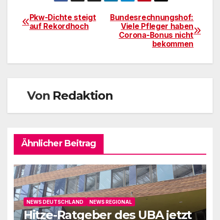
Pkw-Dichte steigt
Bundesrechnungshof:
Beitragsnavigation
auf Rekordhoch
Viele Pfleger haben
Corona-Bonus nicht
bekommen
Von
Redaktion
Ähnlicher Beitrag
NEWS DEUTSCHLAND
NEWS REGIONAL
Hitze-Ratgeber des UBA jetzt