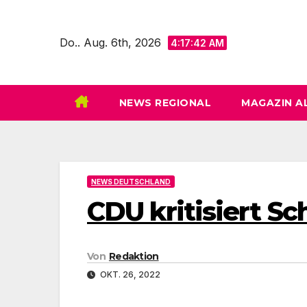
Zum
Inhalt
Do.. Aug. 6th, 2026
4:17:43 AM
springen
NEWS REGIONAL
MAGAZIN A
NEWS DEUTSCHLAND
CDU kritisiert Sch
Von
Redaktion
OKT. 26, 2022