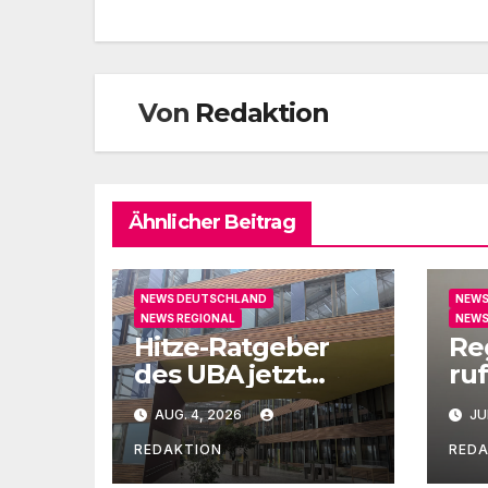
Von
Redaktion
Ähnlicher Beitrag
NEWS DEUTSCHLAND
NEWS
NEWS REGIONAL
NEWS
Hitze-Ratgeber
Re
des UBA jetzt
ruf
auch in Leichter
un
AUG. 4, 2026
JU
Sprache
Ge
REDAKTION
RED