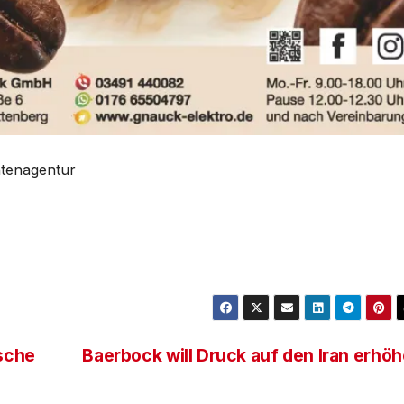
htenagentur
sche
Baerbock will Druck auf den Iran erhö