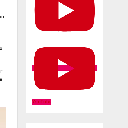
on
e
t“
e
YouTube