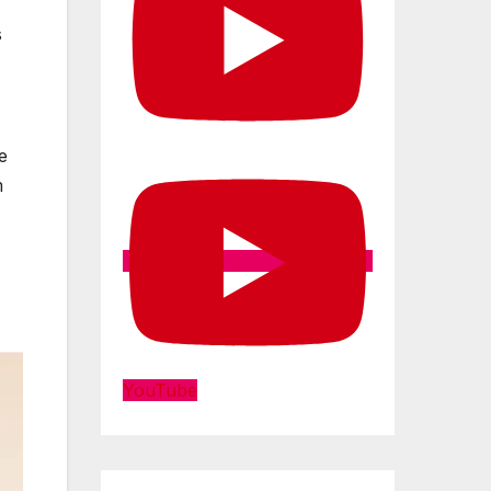
s
e
m
YouTube