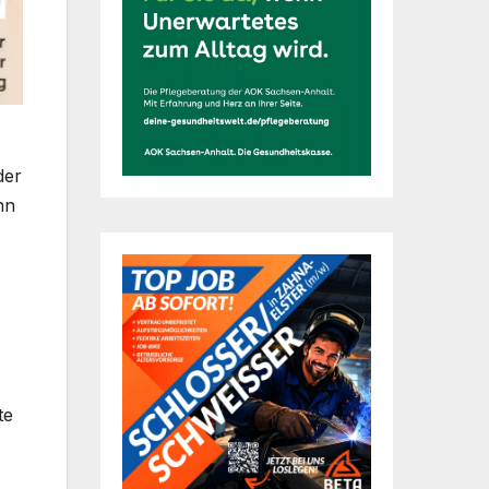
der
nn
te