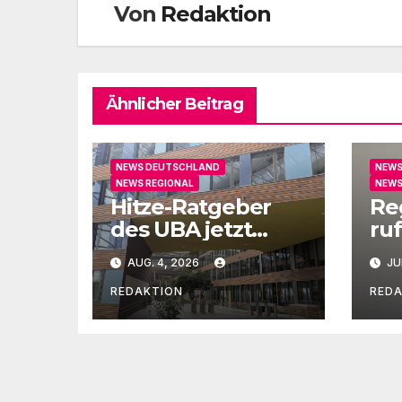
Von
Redaktion
Ähnlicher Beitrag
NEWS DEUTSCHLAND
NEWS
NEWS REGIONAL
NEWS
Hitze-Ratgeber
Re
des UBA jetzt
ruf
auch in Leichter
un
AUG. 4, 2026
JU
Sprache
Ge
REDAKTION
RED