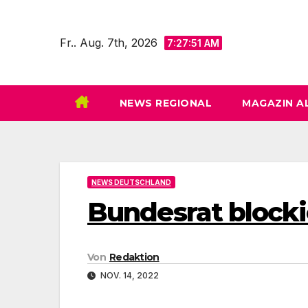
Zum
Inhalt
Fr.. Aug. 7th, 2026
7:27:52 AM
springen
NEWS REGIONAL
MAGAZIN A
NEWS DEUTSCHLAND
Bundesrat blocki
Von
Redaktion
NOV. 14, 2022