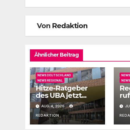
Von
Redaktion
Ähnlicher Beitrag
NEWS DEUTSCHLAND
NEWS
NEWS REGIONAL
NEWS
Hitze-Ratgeber
Re
des UBA jetzt
ruf
auch in Leichter
un
AUG. 4, 2026
JU
Sprache
Ge
REDAKTION
RED