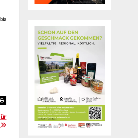
bis
für
e