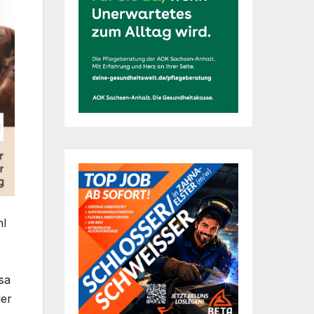
hl
sa
der