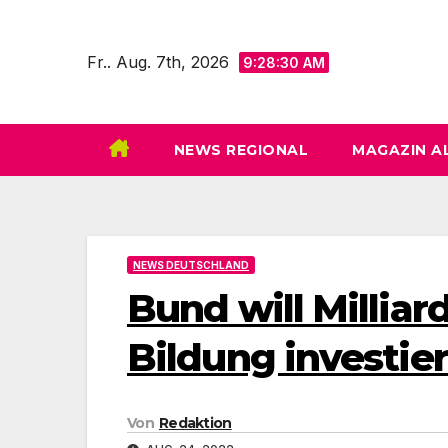
Zum
Inhalt
Fr.. Aug. 7th, 2026
9:28:32 AM
springen
NEWS REGIONAL
MAGAZIN A
NEWS DEUTSCHLAND
Bund will Milliar
Bildung investie
Von
Redaktion