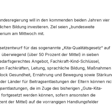
undesregierung will in den kommenden beiden Jahren vier
dlichen Bildung investieren. Ziel seien „bundesweite
sterium am Mittwoch mit.
etzentwurf für das sogenannte „Kita-Qualitätsgesetz“ auf
r überwiegend (über 50 Prozent der Mittel) in sieben
bedarfsgerechtes Angebot, Fachkraft-Kind-Schlüssel,
ten Fachkräften, Leitung, sprachliche Bildung, Maßnahmen
block Gesundheit, Ernährung und Bewegung sowie Stärkun
er Länder für Beitragsentlastungen der Eltern können nic
gsentlastungen, die im Zuge des bisherigen „Gute-Kita-
r fortgesetzt werden können, sofern ansonsten die
nt der Mittel) auf die vorrangigen Handlungsfelder