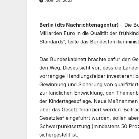
AUG. 24, 2022
Berlin (dts Nachrichtenagentur)
– Die B
Milliarden Euro in die Qualität der frühkin
Standards“, teilte das Bundesfamilienmini
Das Bundeskabinett brachte dafür den Ges
den Weg. Dieses sieht vor, dass die Lände
vorrangige Handlungsfelder investieren: 
Gewinnung und Sicherung von qualifizier
zur kindlichen Entwicklung, den Themen
der Kindertagespflege. Neue Maßnahmen d
über das Gesetz finanziert werden. Beitra
Gesetztes“ eingeführt wurden, sollen abe
Schwerpunktsetzung (mindestens 50 Proze
sichergestellt ist.