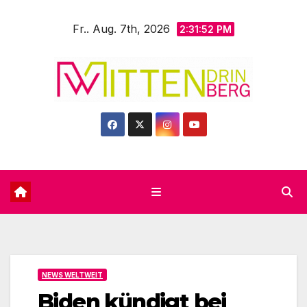
Zum
Fr.. Aug. 7th, 2026
Inhalt
2:31:53 PM
springen
NEWS WELTWEIT
Biden kündigt bei