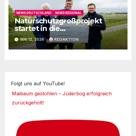
NEWS DEUTSCHLAND
NEWS REGIONAL
Naturschutzgroßprojekt
startet in die
Umsetzungsphase
MAI 12, 2026
REDAKTION
Folgt uns auf YouTube!
Maibaum gestohlen – Jüderbog erfolgreich
zurückgeholt!