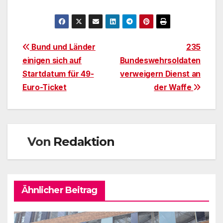
Beitragsnavigation
Bund und Länder
235
einigen sich auf
Bundeswehrsoldaten
Startdatum für 49-
verweigern Dienst an
Euro-Ticket
der Waffe
Von
Redaktion
Ähnlicher Beitrag