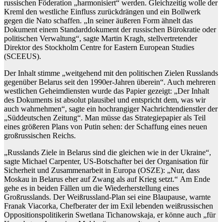
russischen Föderation „harmonisiert“ werden. Gleichzeitig wolle der
Kreml den westliche Einfluss zurückdrängen und ein Bollwerk
gegen die Nato schaffen. „In seiner äußeren Form ähnelt das
Dokument einem Standarddokument der russischen Bürokratie oder
politischen Verwaltung“, sagte Martin Kragh, stellvertretender
Direktor des Stockholm Centre for Eastern European Studies
(SCEEUS).
Der Inhalt stimme „weitgehend mit den politischen Zielen Russlands
gegenüber Belarus seit den 1990er-Jahren überein“. Auch mehreren
westlichen Geheimdiensten wurde das Papier gezeigt: „Der Inhalt
des Dokuments ist absolut plausibel und entspricht dem, was wir
auch wahrnehmen“, sagte ein hochrangiger Nachrichtendienstler der
„Süddeutschen Zeitung“. Man müsse das Strategiepapier als Teil
eines größeren Plans von Putin sehen: der Schaffung eines neuen
großrussischen Reichs.
„Russlands Ziele in Belarus sind die gleichen wie in der Ukraine“,
sagte Michael Carpenter, US-Botschafter bei der Organisation für
Sicherheit und Zusammenarbeit in Europa (OSZE): „Nur, dass
Moskau in Belarus eher auf Zwang als auf Krieg setzt.“ Am Ende
gehe es in beiden Fällen um die Wiederherstellung eines
Großrusslands. Der Weißrussland-Plan sei eine Blaupause, warnte
Franak Viacorka, Chefberater der im Exil lebenden weißrussischen
Oppositionspolitikerin Swetlana Tichanowskaja, er könne auch „für