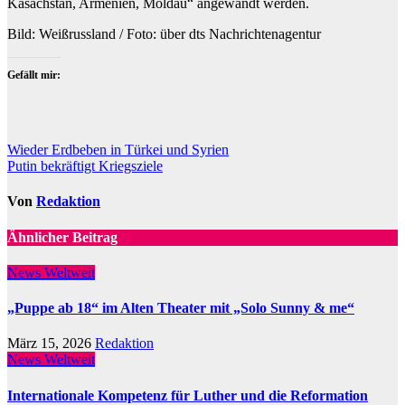
Kasachstan, Armenien, Moldau“ angewandt werden.
Bild: Weißrussland / Foto: über dts Nachrichtenagentur
Gefällt mir:
Beitragsnavigation
Wieder Erdbeben in Türkei und Syrien
Putin bekräftigt Kriegsziele
Von
Redaktion
Ähnlicher Beitrag
News Weltweit
„Puppe ab 18“ im Alten Theater mit „Solo Sunny & me“
März 15, 2026
Redaktion
News Weltweit
Internationale Kompetenz für Luther und die Reformation