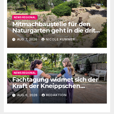
NEWS REGIONAL
Mitmachbaustelle für den
Naturgarten geht in die dritte
Runde
AUG. 7, 2026
NICOLE KUMMER
NEWS REGIONAL
Fachtagung widmet sich der
Kraft der Kneippschen
Elemente
AUG. 6, 2026
REDAKTION