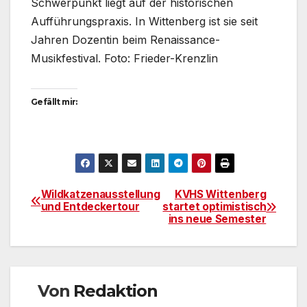
Schwerpunkt liegt auf der historischen
Aufführungspraxis. In Wittenberg ist sie seit
Jahren Dozentin beim Renaissance-
Musikfestival. Foto: Frieder-Krenzlin
Gefällt mir:
Wildkatzenausstellung
KVHS Wittenberg
Beitragsnavigation
und Entdeckertour
startet optimistisch
ins neue Semester
Von
Redaktion