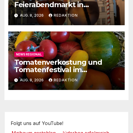
Feierabendmarkt in
Lutherstadt Wittenberg
AUG. 8, 2026
REDAKTION
NEWS REGIONAL
Tomatenverkostung und
Tomatenfestival im
Naturparkzentrum
AUG. 8, 2026
REDAKTION
Folgt uns auf YouTube!