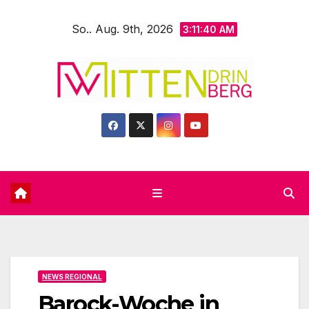
Zum
So.. Aug. 9th, 2026
Inhalt
3:11:41 AM
springen
NEWS REGIONAL
Barock-Woche in