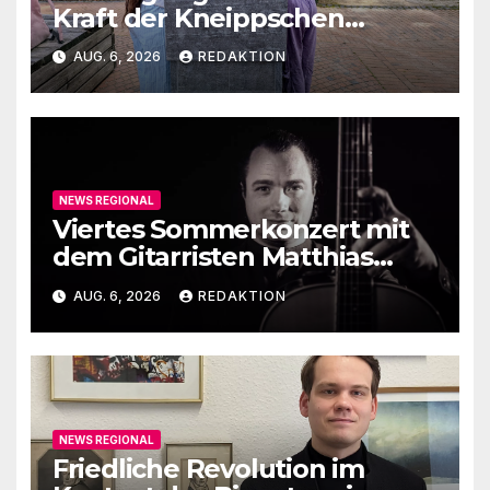
Kraft der Kneippschen
Elemente
AUG. 6, 2026
REDAKTION
NEWS REGIONAL
Viertes Sommerkonzert mit
dem Gitarristen Matthias
Ehrig
AUG. 6, 2026
REDAKTION
NEWS REGIONAL
Friedliche Revolution im