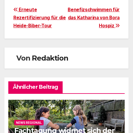
Beitragsnavigation
Erneute
Benefizschwimmen für
Rezertifizierung für die
das Katharina von Bora
Heide-Biber-Tour
Hospiz
Von
Redaktion
Ähnlicher Beitrag
NEWS REGIONAL
Fachtagung widmet sich der