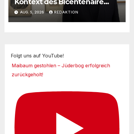
Kontext des Bicentenaire
1789-1989
AUG. 5, 2026
REDAKTION
Folgt uns auf YouTube!
Maibaum gestohlen – Jüderbog erfolgreich
zurückgeholt!