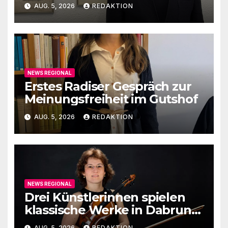
1789-1989
AUG. 5, 2026
REDAKTION
NEWS REGIONAL
Erstes Radiser Gespräch zur
Meinungsfreiheit im Gutshof
AUG. 5, 2026
REDAKTION
NEWS REGIONAL
Drei Künstlerinnen spielen
klassische Werke in Dabruner
Kirche
AUG. 5, 2026
REDAKTION