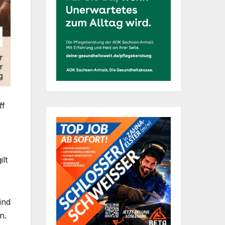
ff
lt
ind
n.