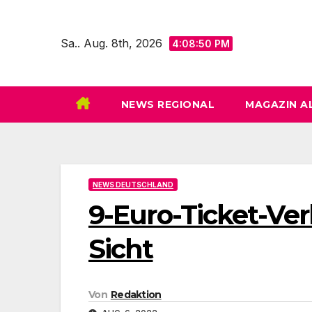
Zum
Inhalt
Sa.. Aug. 8th, 2026
4:08:52 PM
springen
NEWS REGIONAL
MAGAZIN A
NEWS DEUTSCHLAND
9-Euro-Ticket-Ve
Sicht
Von
Redaktion