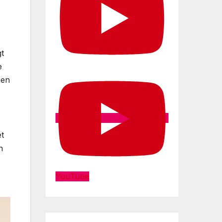
t
e
hen
et
n
YouTube