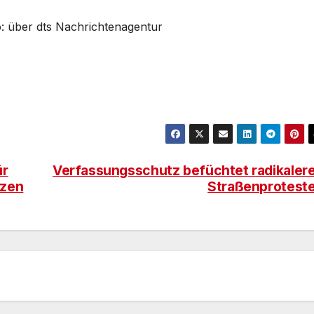
o: über dts Nachrichtenagentur
ür
Verfassungsschutz befüchtet radikaler
tzen
Straßenprotest