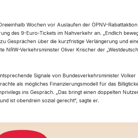
Dreieinhalb Wochen vor Auslaufen der ÖPNV-Rabattaktion
rung des 9-Euro-Tickets im Nahverkehr an. „Endlich beweg
 zu Gesprächen über die kurzfristige Verlängerung und ein
gte NRW-Verkehrsminister Oliver Krischer der „Westdeutsc
 entsprechende Signale von Bundesverkehrsminister Volker
achte als mögliches Finanzierungsmodell für das Billigtick
rivilegs ins Gespräch. „Das bringt einen doppelten Nutze
und ist obendrein sozial gerecht“, sagte er.