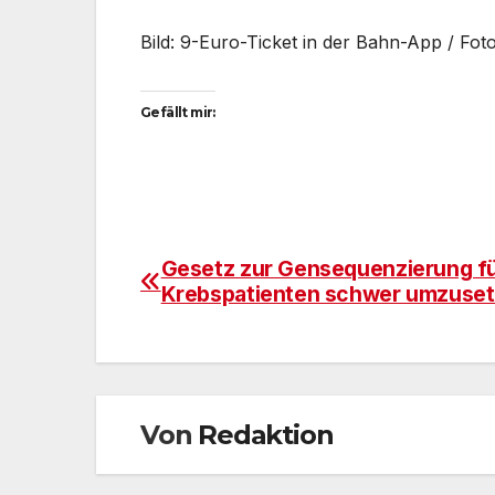
Bild: 9-Euro-Ticket in der Bahn-App / Fot
Gefällt mir:
Gesetz zur Gensequenzierung f
Beitragsnavigation
Krebspatienten schwer umzuse
Von
Redaktion