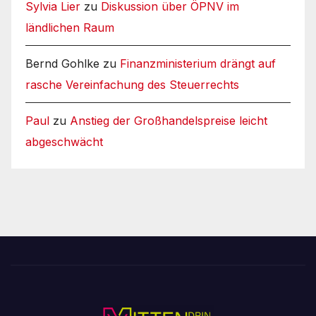
Sylvia Lier
zu
Diskussion über ÖPNV im
ländlichen Raum
Bernd Gohlke
zu
Finanzministerium drängt auf
rasche Vereinfachung des Steuerrechts
Paul
zu
Anstieg der Großhandelspreise leicht
abgeschwächt