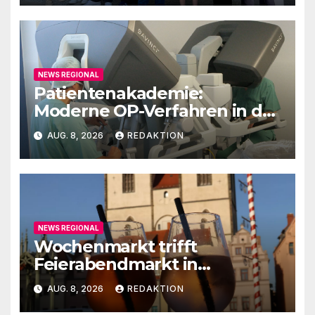
NEWS REGIONAL
Patientenakademie:
Moderne OP-Verfahren in der
Urologie
AUG. 8, 2026
REDAKTION
NEWS REGIONAL
Wochenmarkt trifft
Feierabendmarkt in
Lutherstadt Wittenberg
AUG. 8, 2026
REDAKTION