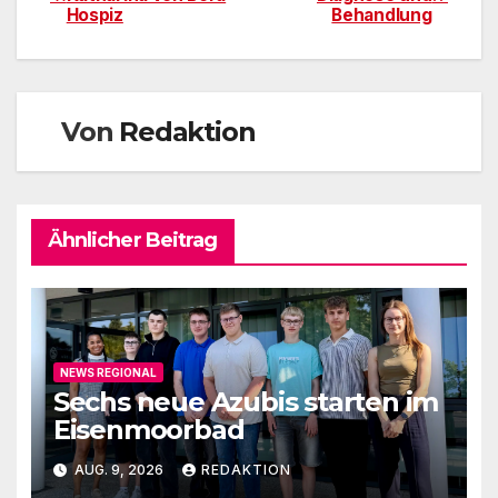
Hospiz
Behandlung
Von
Redaktion
Ähnlicher Beitrag
NEWS REGIONAL
Sechs neue Azubis starten im
Eisenmoorbad
AUG. 9, 2026
REDAKTION